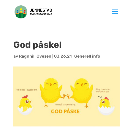
Hopp
til
innhold
God påske!
av
Ragnhill Ovesen
|
03.26.21
|
Generell info