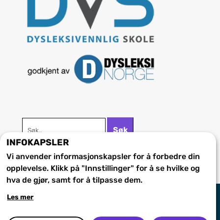
Søk
Søk
etter:
INFOKAPSLER
Vi anvender informasjonskapsler for å forbedre din
opplevelse. Klikk på "Innstillinger" for å se hvilke og
hva de gjør, samt for å tilpasse dem.
Les mer
Kopibeskyttet Jennestad Montessoriskole ©