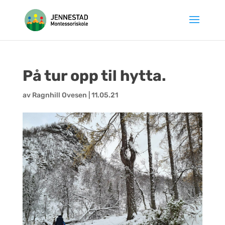
Hopp
til
innhold
På tur opp til hytta.
av
Ragnhill Ovesen
|
11.05.21