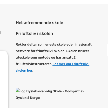
Helsefremmende skole
i
Friluftsliv i skolen
Rektor deltar som eneste skoleleder i nasjonalt
nettverk for friluftsliv i skolen. Skolen bruker
e
uteskole som metode og har ansatt 2
friluftslivinstruktører.
Les mer om Friluftsliv i
skolen her
.