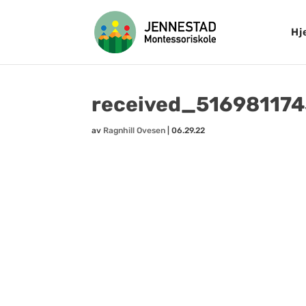
Hj
received_51698117
av
Ragnhill Ovesen
|
06.29.22