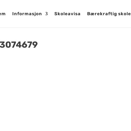
em
Informasjon
Skoleavisa
Bærekraftig skole
43074679