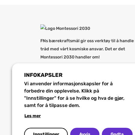
FNs bærekraftsmål gir oss verktøy til å handle 
tråd med vårt kosmiske ansvar. Det er det
Montessori 2030 handler om!
Les mer om montessoripedagogikken og
bærekraftsmålene, samarbeid, gode
INFOKAPSLER
eksempler og ressurser på
Vi anvender informasjonskapsler for å
montessori2030.org
.
forbedre din opplevelse. Klikk på
"Innstillinger" for å se hvilke og hva de gjør,
Personvernerklæring
samt for å tilpasse dem.
Tilgjengelighetserklæring (bokmål)
Les mer
Innstillinger
Avvis
Godta