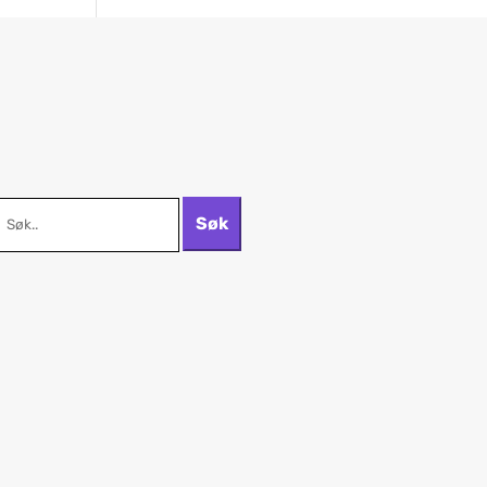
Søk
tter: