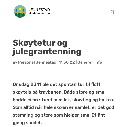
Hopp
til
innhold
Skøytetur og
julegrantenning
av
Personal Jennestad
|
11.30.22
|
Generell info
Onsdag 23.11 ble det spontan tur til flott
skøyteis på travbanen. Både store og små
hadde ei fin stund med lek, skøyting og bålkos.
Som alltid når hele skolen er samlet, er det god
stemning og store som hjelper små. Et fint
gjeng samlet.