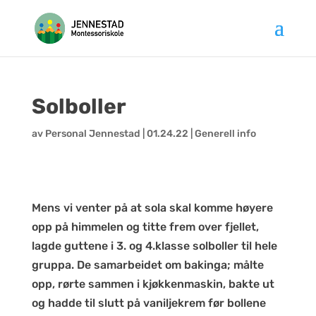
Hopp
til
innhold
Solboller
av
Personal Jennestad
|
01.24.22
|
Generell info
Mens vi venter på at sola skal komme høyere
opp på himmelen og titte frem over fjellet,
lagde guttene i 3. og 4.klasse solboller til hele
gruppa. De samarbeidet om bakinga; målte
opp, rørte sammen i kjøkkenmaskin, bakte ut
og hadde til slutt på vaniljekrem før bollene