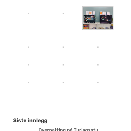
Siste innlegg
Overnatting på Turlagsstu…