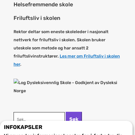
Helsefremmende skole
Friluftsliv i skolen
Rektor deltar som eneste skoleleder i nasjonalt
nettverk for friluftsliv i skolen. Skolen bruker
uteskole som metode og har ansatt 2
friluftslivinstruktører.
Les mer om Friluftsliv i skolen
her
.
Søk
Søk
etter:
INFOKAPSLER