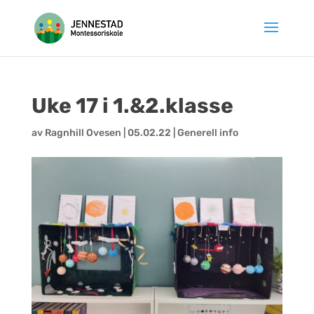
Hopp
til
innhold
Uke 17 i 1.&2.klasse
av
Ragnhill Ovesen
|
05.02.22
|
Generell info